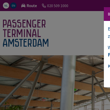
Route
020 509 1000
NL
EN
B
B
W
K