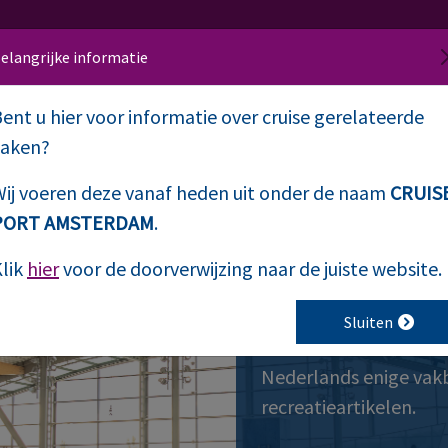
elangrijke informatie
ent u hier voor informatie over cruise gerelateerde
Home
Events
zaken?
ij voeren deze vanaf heden uit onder de naam
CRUIS
PORT AMSTERDAM
.
lik
hier
voor de doorverwijzing naar de juiste website.
66e Editie S
Sluiten
Nederlands enige vakb
recreatieartikelen.