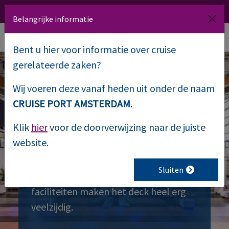
020 509 1000
Route
NL
EN
Belangrijke informatie
Bent u hier voor informatie over cruise
gerelateerde zaken?
Wij voeren deze vanaf heden uit onder de naam
Main Deck
CRUISE PORT AMSTERDAM
.
Klik
hier
voor de doorverwijzing naar de juiste
Het Main Deck is gelegen op de eerste
website.
verdieping en is het grootste deck van
PTA. Dit deck is dan ook vaak het
Sluiten
middelpunt van het event. De vorm en
faciliteiten maken het deck heel erg
veelzijdig.