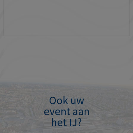
 meer
Ook uw
event aan
het IJ?