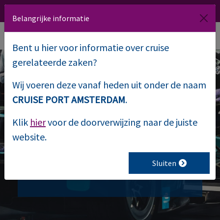
020 509 1000
Route
NL
EN
Belangrijke informatie
Bent u hier voor informatie over cruise
gerelateerde zaken?
Wij voeren deze vanaf heden uit onder de naam
Productlancering
CRUISE PORT AMSTERDAM
.
Klik
hier
voor de doorverwijzing naar de juiste
Bekijk op deze pagina de uitgebreide
website.
mogelijkheden voor het organiseren
van een productlancering bij
Sluiten
Passenger Terminal Amsterdam