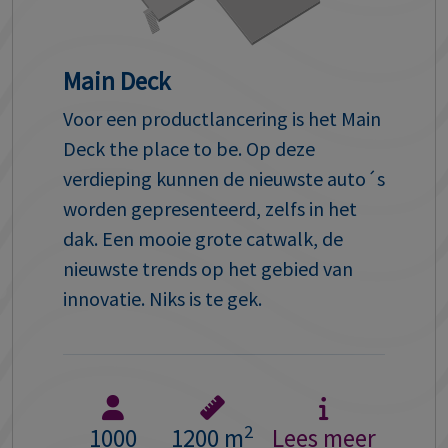
Main Deck
Panor
fecte
Voor een productlancering is het Main
Het Pan
en
Deck the place to be. Op deze
deck me
rmig
verdieping kunnen de nieuwste auto´s
terminal
an de
worden gepresenteerd, zelfs in het
doelein
kon
dak. Een mooie grote catwalk, de
combin
heeft
nieuwste trends op het gebied van
maar ze
innovatie. Niks is te gek.
en
30
2
1000
1200 m
Lees meer