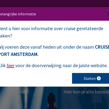
elangrijke informatie
ent u hier voor informatie over cruise gerelateerde
Home
Events
zaken?
ij voeren deze vanaf heden uit onder de naam
CRUIS
PORT AMSTERDAM
.
lik
hier
voor de doorverwijzing naar de juiste website.
Downloads
Sluiten
Hier kun je alle ben