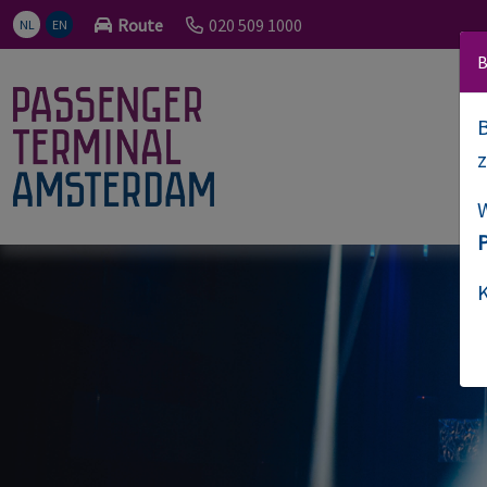
Route
020 509 1000
NL
EN
B
B
W
K