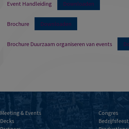
Event Handleiding
Downloaden
Brochure
Downloaden
Brochure Duurzaam organiseren van events
D
Meeting & Events
Congres
Decks
Bedrijfsfeest