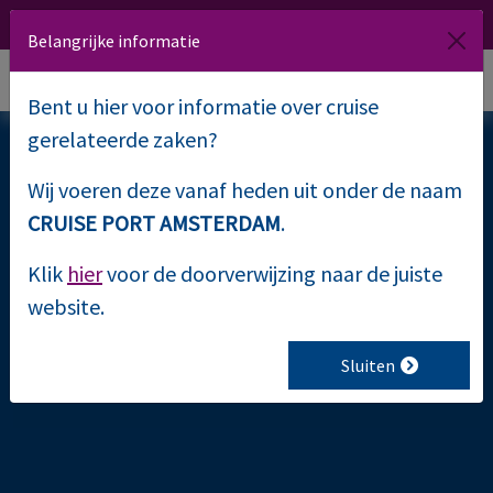
020 509 1000
Route
NL
EN
Belangrijke informatie
Bent u hier voor informatie over cruise
gerelateerde zaken?
Wij voeren deze vanaf heden uit onder de naam
René Kouwenberg
CRUISE PORT AMSTERDAM
.
Klik
hier
voor de doorverwijzing naar de juiste
website.
Sluiten