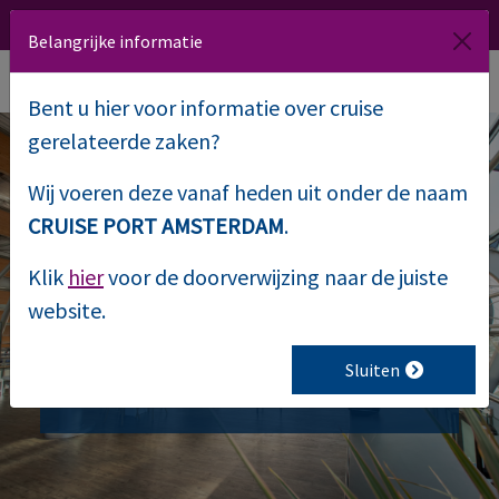
020 509 1000
Route
NL
EN
Belangrijke informatie
Bent u hier voor informatie over cruise
gerelateerde zaken?
Wij voeren deze vanaf heden uit onder de naam
PTA gaat voor groen
CRUISE PORT AMSTERDAM
.
Klik
hier
voor de doorverwijzing naar de juiste
Groen heeft een positief effect op
website.
mensen, verbeteren de luchtkwaliteit
en geven een huiselijke sfeer.
Sluiten