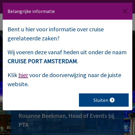
020 509 1000
Route
NL
EN
Belangrijke informatie
Bent u hier voor informatie over cruise
gerelateerde zaken?
Wij voeren deze vanaf heden uit onder de naam
On deck met
CRUISE PORT AMSTERDAM
.
Rosanne: tips voor
Klik
hier
voor de doorverwijzing naar de juiste
website.
een ongeëvenaard
event
Sluiten
Rosanne Beekman, Head of Events bij
PTA