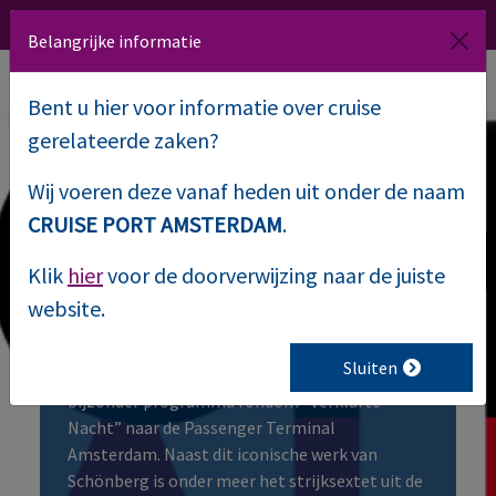
020 509 1000
Route
NL
EN
Belangrijke informatie
Bent u hier voor informatie over cruise
gerelateerde zaken?
Wij voeren deze vanaf heden uit onder de naam
Grachtenfestival bij
CRUISE PORT AMSTERDAM
.
Passenger Terminal
Klik
hier
voor de doorverwijzing naar de juiste
website.
Amsterdan
Sluiten
Het HearAndNow Collectief brengt een
bijzonder programma rondom “Verklärte
Nacht” naar de Passenger Terminal
Amsterdam. Naast dit iconische werk van
Schönberg is onder meer het strijksextet uit de