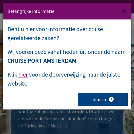
020 509 1000
Route
NL
EN
Belangrijke informatie
Bent u hier voor informatie over cruise
gerelateerde zaken?
Wij voeren deze vanaf heden uit onder de naam
Cruise event 2016
CRUISE PORT AMSTERDAM
.
Klik
hier
voor de doorverwijzing naar de juiste
Komend weekend, op zaterdag 22 en zondag 23
oktober vindt wederom het grootste Cruise
website.
Event plaats in Passenger Terminal te
Amsterdam. Twijfel je of een cruise- of
Sluiten
zeilvakantie wel iets voor jou is? Kom dan langs
want je zal beslist verrast worden. Droom je wel
eens over de Caribische eilanden? Zeilen langs
de Turkse kust? Met […]