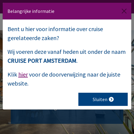
020 509 1000
Route
NL
EN
Belangrijke informatie
Bent u hier voor informatie over cruise
gerelateerde zaken?
Wij voeren deze vanaf heden uit onder de naam
Captain’s Cocktail
CRUISE PORT AMSTERDAM
.
PTA 2015
Klik
hier
voor de doorverwijzing naar de juiste
website.
Een speciale editie vanwege het 15-
jarig jubileum, met als hoogtepunt
Sluiten
onze verkiezing tot “Port Of The Year”.