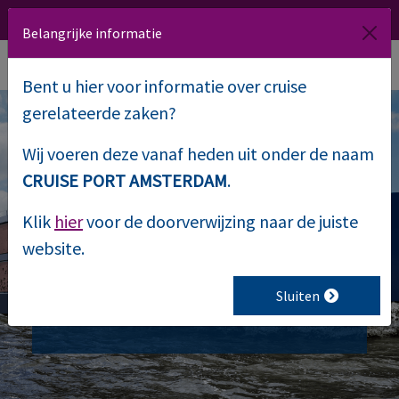
020 509 1000
Route
NL
EN
Belangrijke informatie
Bent u hier voor informatie over cruise
gerelateerde zaken?
Wij voeren deze vanaf heden uit onder de naam
Blue Rhapsody,
CRUISE PORT AMSTERDAM
.
varende
Klik
hier
voor de doorverwijzing naar de juiste
website.
evenementenlocatie
Sluiten
Weg van Kade en Kaders